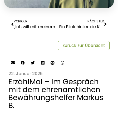
VORIGER
NÄCHSTER
„Ich will mit meinem Engagement zeigen, dass man die Welt zum Positiven verändern kann“ – Word-Rap mit Barbara S.
Ein Blick hinter die Kulissen: Das war unser Lehrgang für Freiwilligenkoordination
Zurück zur Übersicht
22. Januar 2025
ErzählMal – Im Gespräch
mit dem ehrenamtlichen
Bewährungshelfer Markus
B.