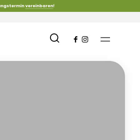
tungstermin
vereinbaren
!