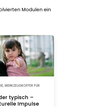
olvierten Modulen ein
GE
,
WERKZEUGKOFFER FÜR
der typisch –
turelle Impulse